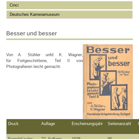
Cinci
Deutsches Kameramuseum
Besser und besser
Von A. Stühler unfd K. Wagner,
für Fortgeschrittene, Teil II von
Photografieren leicht gemacht.
Druck
Auflage
Erscheinungsjahr
Seitenanzahl
Franckh`sche
22. Auflage
1928
96